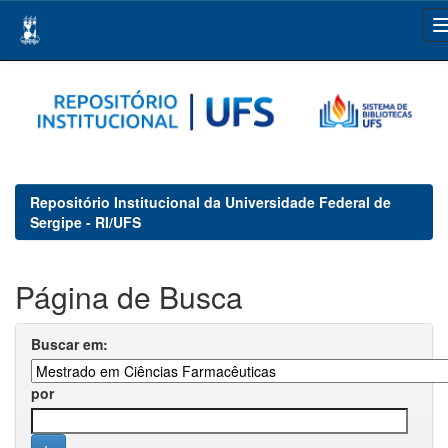
Skip
navigation
Repositório Institucional da Universidade Federal de
Sergipe - RI/UFS
Página de Busca
Buscar em:
por