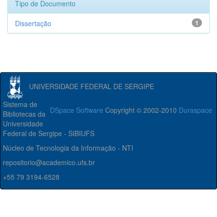
Tipo de Documento
Dissertação
1
UNIVERSIDADE FEDERAL DE SERGIPE
Sistema de
DSpace Software
Copyright © 2002-2010
Duraspace
Bibliotecas da
Universidade
Federal de Sergipe - SIBIUFS
Núcleo de Tecnologia da Informação - NTI
repositorio@academico.ufs.br
+55 79 3194-6528