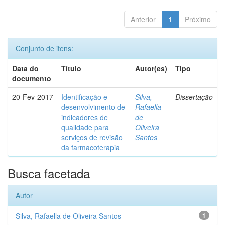
Anterior
1
Próximo
Conjunto de itens:
Data do
Título
Autor(es)
Tipo
documento
20-Fev-2017
Identificação e
Silva,
Dissertação
desenvolvimento de
Rafaella
indicadores de
de
qualidade para
Oliveira
serviços de revisão
Santos
da farmacoterapia
Busca facetada
Autor
Silva, Rafaella de Oliveira Santos
1