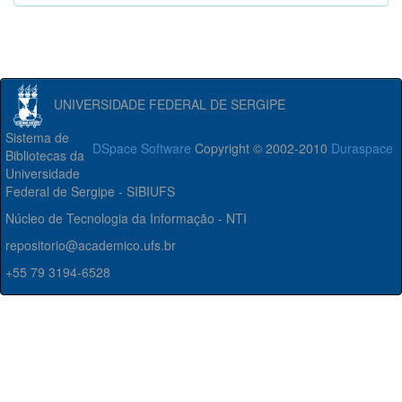
UNIVERSIDADE FEDERAL DE SERGIPE
Sistema de
DSpace Software
Copyright © 2002-2010
Duraspace
Bibliotecas da
Universidade
Federal de Sergipe - SIBIUFS
Núcleo de Tecnologia da Informação - NTI
repositorio@academico.ufs.br
+55 79 3194-6528