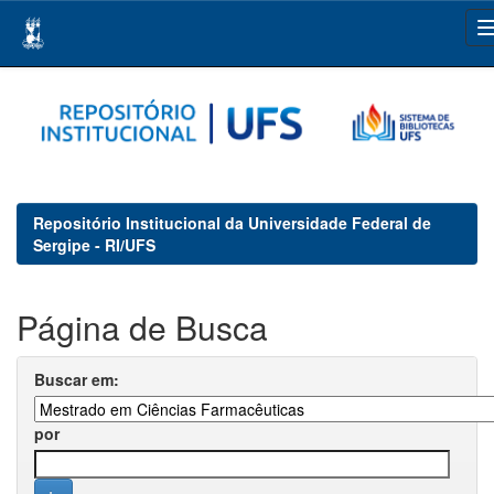
Skip
navigation
Repositório Institucional da Universidade Federal de
Sergipe - RI/UFS
Página de Busca
Buscar em:
por