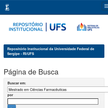
Skip
navigation
Repositório Institucional da Universidade Federal de
Sergipe - RI/UFS
Página de Busca
Buscar em:
por