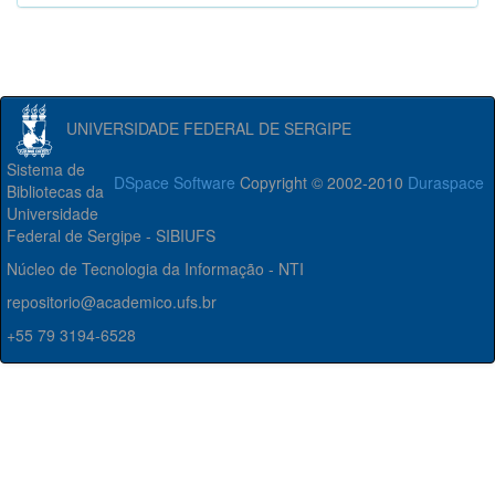
UNIVERSIDADE FEDERAL DE SERGIPE
Sistema de
DSpace Software
Copyright © 2002-2010
Duraspace
Bibliotecas da
Universidade
Federal de Sergipe - SIBIUFS
Núcleo de Tecnologia da Informação - NTI
repositorio@academico.ufs.br
+55 79 3194-6528