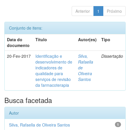
Anterior
1
Próximo
Conjunto de itens:
Data do
Título
Autor(es)
Tipo
documento
20-Fev-2017
Identificação e
Silva,
Dissertação
desenvolvimento de
Rafaella
indicadores de
de
qualidade para
Oliveira
serviços de revisão
Santos
da farmacoterapia
Busca facetada
Autor
Silva, Rafaella de Oliveira Santos
1