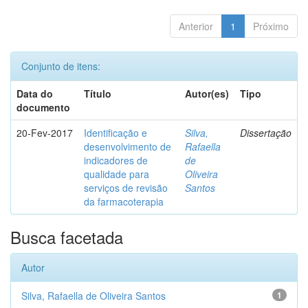
Anterior
1
Próximo
Conjunto de itens:
Data do
Título
Autor(es)
Tipo
documento
20-Fev-2017
Identificação e
Silva,
Dissertação
desenvolvimento de
Rafaella
indicadores de
de
qualidade para
Oliveira
serviços de revisão
Santos
da farmacoterapia
Busca facetada
Autor
Silva, Rafaella de Oliveira Santos
1