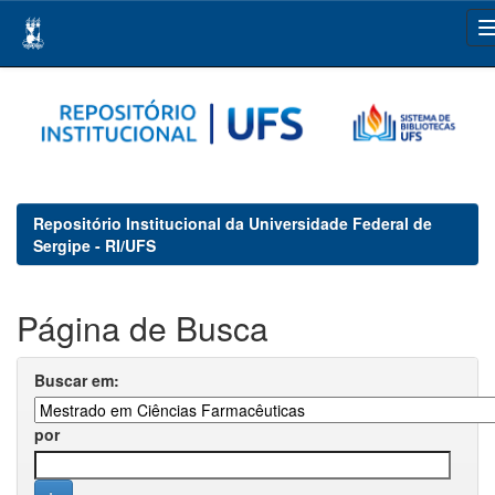
Skip
navigation
Repositório Institucional da Universidade Federal de
Sergipe - RI/UFS
Página de Busca
Buscar em:
por