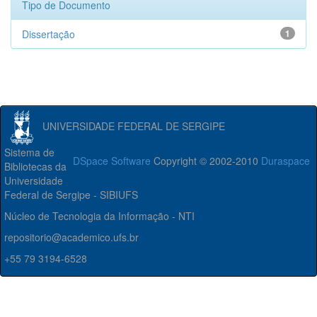
Tipo de Documento
Dissertação
1
UNIVERSIDADE FEDERAL DE SERGIPE
Sistema de
DSpace Software
Copyright © 2002-2010
Duraspace
Bibliotecas da
Universidade
Federal de Sergipe - SIBIUFS
Núcleo de Tecnologia da Informação - NTI
repositorio@academico.ufs.br
+55 79 3194-6528