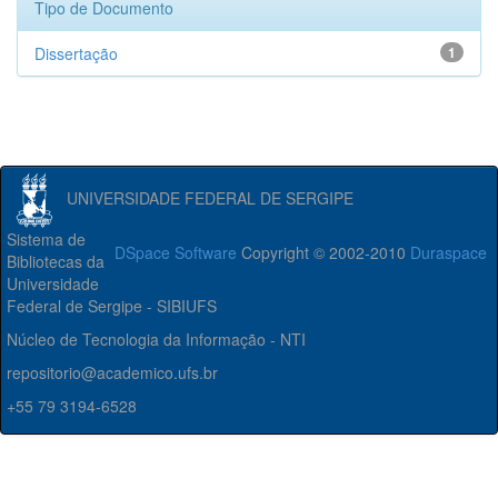
Tipo de Documento
Dissertação
1
UNIVERSIDADE FEDERAL DE SERGIPE
Sistema de
DSpace Software
Copyright © 2002-2010
Duraspace
Bibliotecas da
Universidade
Federal de Sergipe - SIBIUFS
Núcleo de Tecnologia da Informação - NTI
repositorio@academico.ufs.br
+55 79 3194-6528