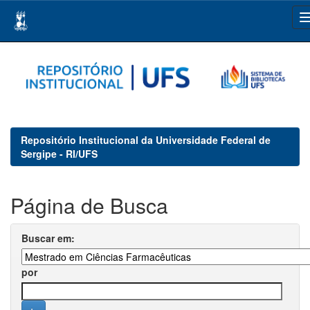
Skip
navigation
Repositório Institucional da Universidade Federal de
Sergipe - RI/UFS
Página de Busca
Buscar em:
por