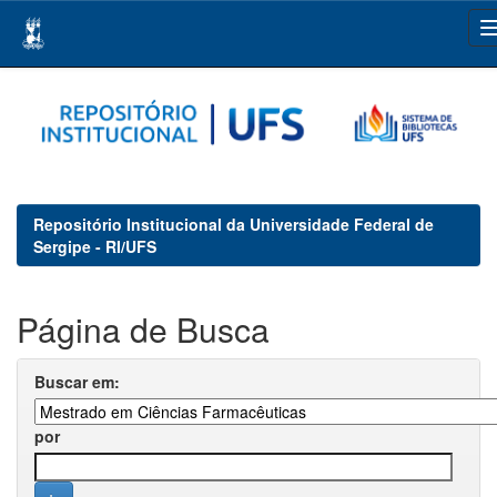
Skip
navigation
Repositório Institucional da Universidade Federal de
Sergipe - RI/UFS
Página de Busca
Buscar em:
por