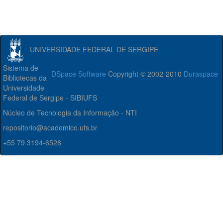
UNIVERSIDADE FEDERAL DE SERGIPE
Sistema de
DSpace Software
Copyright © 2002-2010
Duraspace
Bibliotecas da
Universidade
Federal de Sergipe - SIBIUFS
Núcleo de Tecnologia da Informação - NTI
repositorio@academico.ufs.br
+55 79 3194-6528