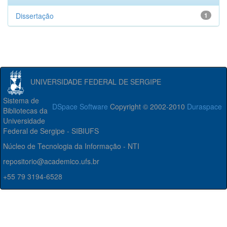
Dissertação
1
UNIVERSIDADE FEDERAL DE SERGIPE
Sistema de
DSpace Software
Copyright © 2002-2010
Duraspace
Bibliotecas da
Universidade
Federal de Sergipe - SIBIUFS
Núcleo de Tecnologia da Informação - NTI
repositorio@academico.ufs.br
+55 79 3194-6528