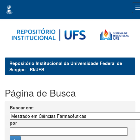
Skip
navigation
Repositório Institucional da Universidade Federal de
Sergipe - RI/UFS
Página de Busca
Buscar em:
por