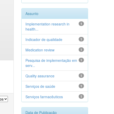
Assunto
Implementation research in
1
health...
Indicador de qualidade
1
Medication review
1
Pesquisa de implementação em
1
serv...
Quality assurance
1
Serviços de saúde
1
Serviços farmacêuticos
1
Data de Publicação