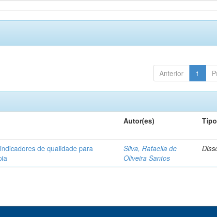
Anterior
1
P
Autor(es)
Tip
 indicadores de qualidade para
Silva, Rafaella de
Diss
pia
Oliveira Santos