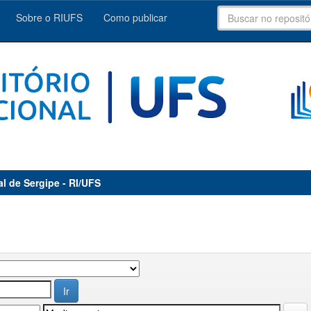
Sobre o RIUFS
Como publicar
al de Sergipe - RI/UFS