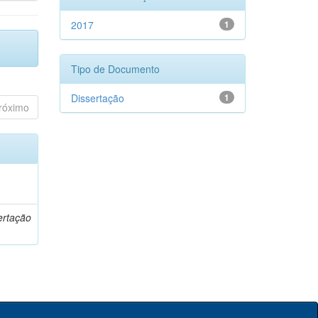
2017
1
Tipo de Documento
Dissertação
1
róximo
o
ertação