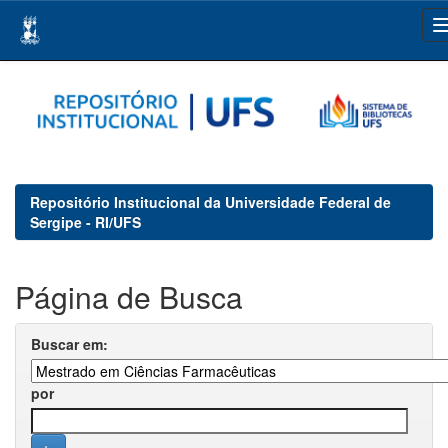
Skip
navigation
Repositório Institucional da Universidade Federal de
Sergipe - RI/UFS
Página de Busca
Buscar em:
por