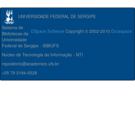
UNIVERSIDADE FEDERAL DE SERGIPE
Sistema de
DSpace Software
Copyright © 2002-2010
Duraspace
Bibliotecas da
Universidade
Federal de Sergipe - SIBIUFS
Núcleo de Tecnologia da Informação - NTI
repositorio@academico.ufs.br
+55 79 3194-6528