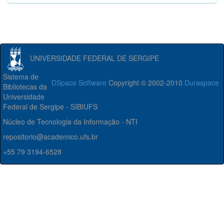
UNIVERSIDADE FEDERAL DE SERGIPE
Sistema de
DSpace Software
Copyright © 2002-2010
Duraspace
Bibliotecas da
Universidade
Federal de Sergipe - SIBIUFS
Núcleo de Tecnologia da Informação - NTI
repositorio@academico.ufs.br
+55 79 3194-6528