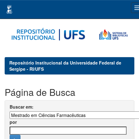
Skip
navigation
Repositório Institucional da Universidade Federal de
Sergipe - RI/UFS
Página de Busca
Buscar em:
por