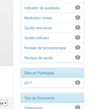
Indicador de qualidade
1
Medication review
1
Quality assurance
1
Quality indicator
1
Revisão da farmacoterapia
1
Serviços de saúde
1
Data de Publicação
2017
1
Tipo de Documento
Dissertação
1