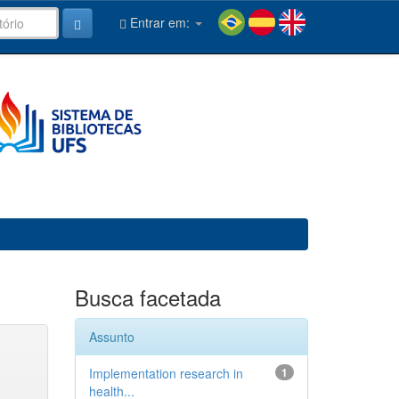
Entrar em:
Busca facetada
Assunto
Implementation research in
1
health...