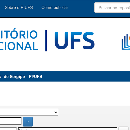
Sobre o RIUFS
Como publicar
al de Sergipe - RI/UFS