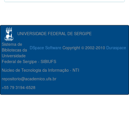
UNIVERSIDADE FEDERAL DE SERGIPE
Sistema de
DSpace Software
Copyright © 2002-2010
Duraspace
Bibliotecas da
Universidade
Federal de Sergipe - SIBIUFS
Núcleo de Tecnologia da Informação - NTI
repositorio@academico.ufs.br
+55 79 3194-6528