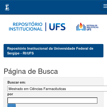
Skip
navigation
Repositório Institucional da Universidade Federal de
Sergipe - RI/UFS
Página de Busca
Buscar em:
por