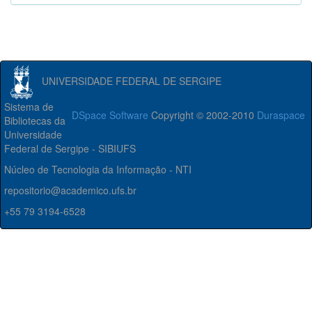
UNIVERSIDADE FEDERAL DE SERGIPE
Sistema de
DSpace Software
Copyright © 2002-2010
Duraspace
Bibliotecas da
Universidade
Federal de Sergipe - SIBIUFS
Núcleo de Tecnologia da Informação - NTI
repositorio@academico.ufs.br
+55 79 3194-6528