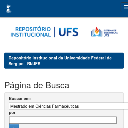
Skip
navigation
Repositório Institucional da Universidade Federal de
Sergipe - RI/UFS
Página de Busca
Buscar em:
por