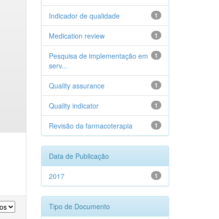
Indicador de qualidade
1
Medication review
1
Pesquisa de implementação em
1
serv...
Quality assurance
1
Quality indicator
1
Revisão da farmacoterapia
1
Data de Publicação
2017
1
Tipo de Documento