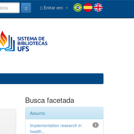
Entrar em:
Busca facetada
Assunto
Implementation research in
1
health...