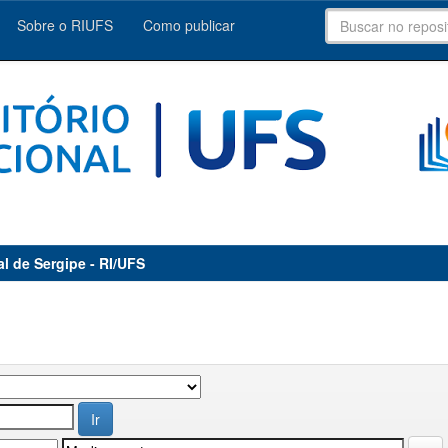
Sobre o RIUFS
Como publicar
al de Sergipe - RI/UFS