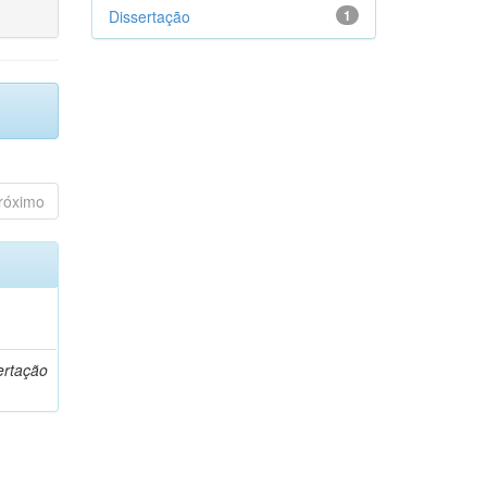
Dissertação
1
róximo
o
ertação