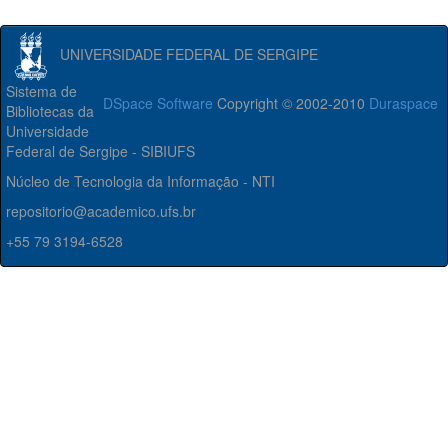
UNIVERSIDADE FEDERAL DE SERGIPE
Sistema de
DSpace Software
Copyright © 2002-2010
Duraspace
Bibliotecas da
Universidade
Federal de Sergipe - SIBIUFS
Núcleo de Tecnologia da Informação - NTI
repositorio@academico.ufs.br
+55 79 3194-6528