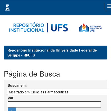
Skip
navigation
Repositório Institucional da Universidade Federal de
Sergipe - RI/UFS
Página de Busca
Buscar em:
por