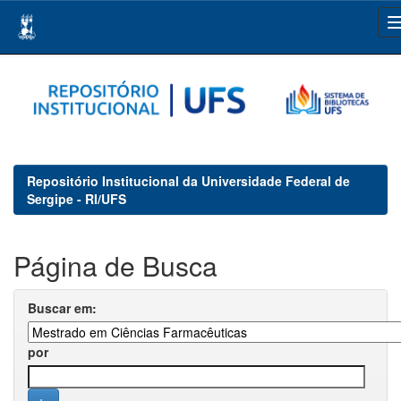
Skip
navigation
Repositório Institucional da Universidade Federal de
Sergipe - RI/UFS
Página de Busca
Buscar em:
por