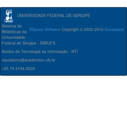
UNIVERSIDADE FEDERAL DE SERGIPE
Sistema de
DSpace Software
Copyright © 2002-2010
Duraspace
Bibliotecas da
Universidade
Federal de Sergipe - SIBIUFS
Núcleo de Tecnologia da Informação - NTI
repositorio@academico.ufs.br
+55 79 3194-6528