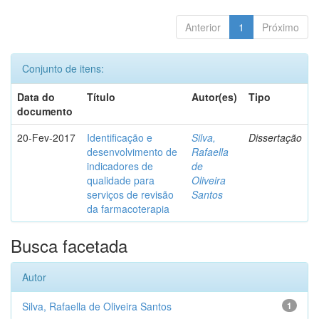
Anterior
1
Próximo
Conjunto de itens:
Data do
Título
Autor(es)
Tipo
documento
20-Fev-2017
Identificação e
Silva,
Dissertação
desenvolvimento de
Rafaella
indicadores de
de
qualidade para
Oliveira
serviços de revisão
Santos
da farmacoterapia
Busca facetada
Autor
Silva, Rafaella de Oliveira Santos
1