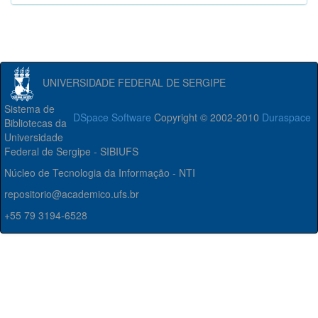
UNIVERSIDADE FEDERAL DE SERGIPE
Sistema de
DSpace Software
Copyright © 2002-2010
Duraspace
Bibliotecas da
Universidade
Federal de Sergipe - SIBIUFS
Núcleo de Tecnologia da Informação - NTI
repositorio@academico.ufs.br
+55 79 3194-6528