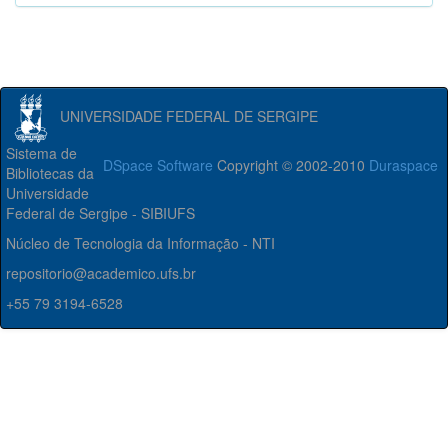
UNIVERSIDADE FEDERAL DE SERGIPE
Sistema de
DSpace Software
Copyright © 2002-2010
Duraspace
Bibliotecas da
Universidade
Federal de Sergipe - SIBIUFS
Núcleo de Tecnologia da Informação - NTI
repositorio@academico.ufs.br
+55 79 3194-6528