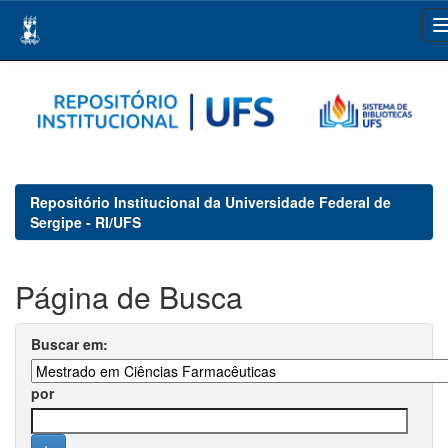
Skip
navigation
Repositório Institucional da Universidade Federal de
Sergipe - RI/UFS
Página de Busca
Buscar em:
por