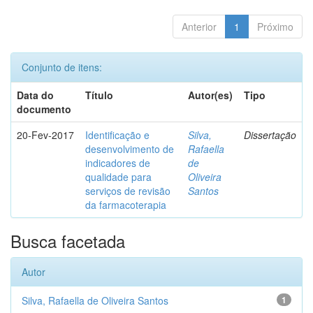
Anterior
1
Próximo
Conjunto de itens:
Data do
Título
Autor(es)
Tipo
documento
20-Fev-2017
Identificação e
Silva,
Dissertação
desenvolvimento de
Rafaella
indicadores de
de
qualidade para
Oliveira
serviços de revisão
Santos
da farmacoterapia
Busca facetada
Autor
Silva, Rafaella de Oliveira Santos
1