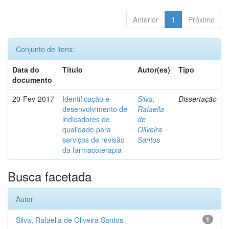
Anterior
1
Próximo
Conjunto de itens:
Data do
Título
Autor(es)
Tipo
documento
20-Fev-2017
Identificação e
Silva,
Dissertação
desenvolvimento de
Rafaella
indicadores de
de
qualidade para
Oliveira
serviços de revisão
Santos
da farmacoterapia
Busca facetada
Autor
Silva, Rafaella de Oliveira Santos
1