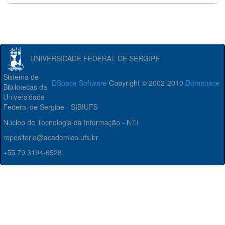
UNIVERSIDADE FEDERAL DE SERGIPE
Sistema de
DSpace Software
Copyright © 2002-2010
Duraspace
Bibliotecas da
Universidade
Federal de Sergipe - SIBIUFS
Núcleo de Tecnologia da Informação - NTI
repositorio@academico.ufs.br
+55 79 3194-6528