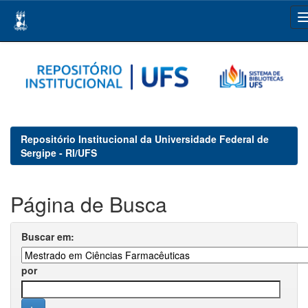
Skip
navigation
Repositório Institucional da Universidade Federal de
Sergipe - RI/UFS
Página de Busca
Buscar em:
por