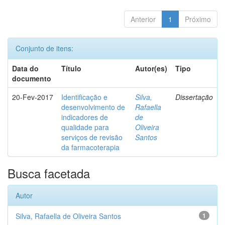
Anterior
1
Próximo
Conjunto de itens:
Data do
Título
Autor(es)
Tipo
documento
20-Fev-2017
Identificação e
Silva,
Dissertação
desenvolvimento de
Rafaella
indicadores de
de
qualidade para
Oliveira
serviços de revisão
Santos
da farmacoterapia
Busca facetada
Autor
Silva, Rafaella de Oliveira Santos
1