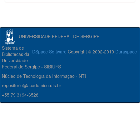
UNIVERSIDADE FEDERAL DE SERGIPE
Sistema de
DSpace Software
Copyright © 2002-2010
Duraspace
Bibliotecas da
Universidade
Federal de Sergipe - SIBIUFS
Núcleo de Tecnologia da Informação - NTI
repositorio@academico.ufs.br
+55 79 3194-6528