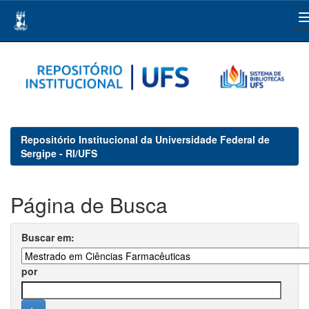
Skip
navigation
Repositório Institucional da Universidade Federal de
Sergipe - RI/UFS
Página de Busca
Buscar em:
por