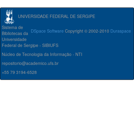
UNIVERSIDADE FEDERAL DE SERGIPE
Sistema de
DSpace Software
Copyright © 2002-2010
Duraspace
Bibliotecas da
Universidade
Federal de Sergipe - SIBIUFS
Núcleo de Tecnologia da Informação - NTI
repositorio@academico.ufs.br
+55 79 3194-6528