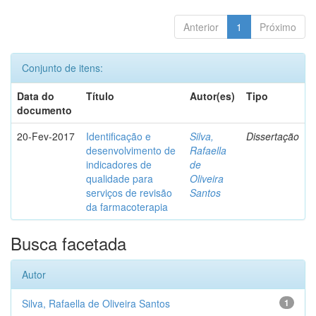
Anterior
1
Próximo
Conjunto de itens:
Data do
Título
Autor(es)
Tipo
documento
20-Fev-2017
Identificação e
Silva,
Dissertação
desenvolvimento de
Rafaella
indicadores de
de
qualidade para
Oliveira
serviços de revisão
Santos
da farmacoterapia
Busca facetada
Autor
Silva, Rafaella de Oliveira Santos
1