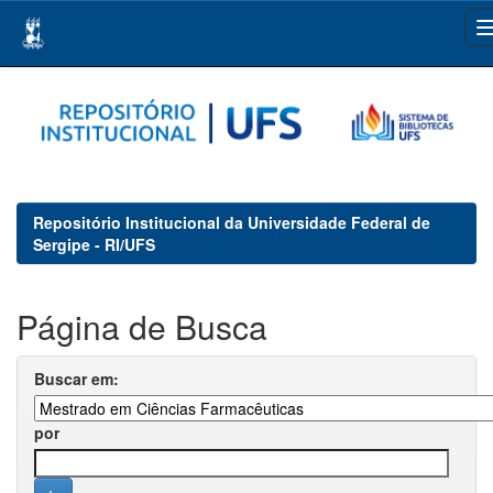
Skip
navigation
Repositório Institucional da Universidade Federal de
Sergipe - RI/UFS
Página de Busca
Buscar em:
por