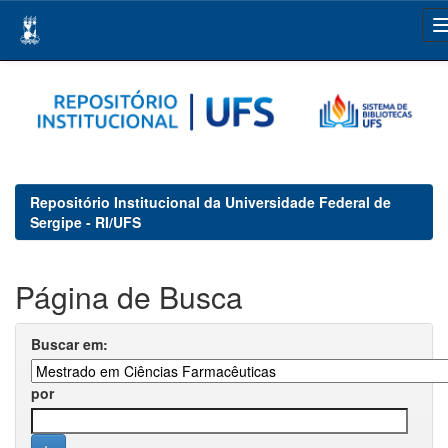
Skip
navigation
Repositório Institucional da Universidade Federal de
Sergipe - RI/UFS
Página de Busca
Buscar em:
por