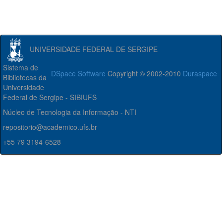
UNIVERSIDADE FEDERAL DE SERGIPE
Sistema de
DSpace Software
Copyright © 2002-2010
Duraspace
Bibliotecas da
Universidade
Federal de Sergipe - SIBIUFS
Núcleo de Tecnologia da Informação - NTI
repositorio@academico.ufs.br
+55 79 3194-6528