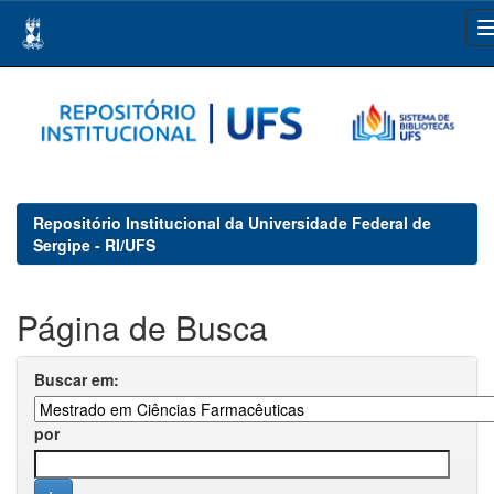
Skip
navigation
Repositório Institucional da Universidade Federal de
Sergipe - RI/UFS
Página de Busca
Buscar em:
por