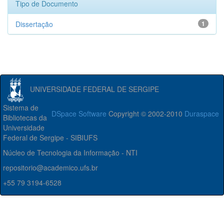
Tipo de Documento
Dissertação
1
UNIVERSIDADE FEDERAL DE SERGIPE
Sistema de
DSpace Software
Copyright © 2002-2010
Duraspace
Bibliotecas da
Universidade
Federal de Sergipe - SIBIUFS
Núcleo de Tecnologia da Informação - NTI
repositorio@academico.ufs.br
+55 79 3194-6528