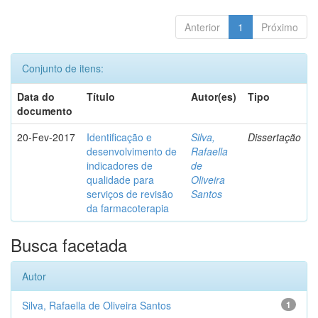
Anterior
1
Próximo
Conjunto de itens:
Data do
Título
Autor(es)
Tipo
documento
20-Fev-2017
Identificação e
Silva,
Dissertação
desenvolvimento de
Rafaella
indicadores de
de
qualidade para
Oliveira
serviços de revisão
Santos
da farmacoterapia
Busca facetada
Autor
Silva, Rafaella de Oliveira Santos
1