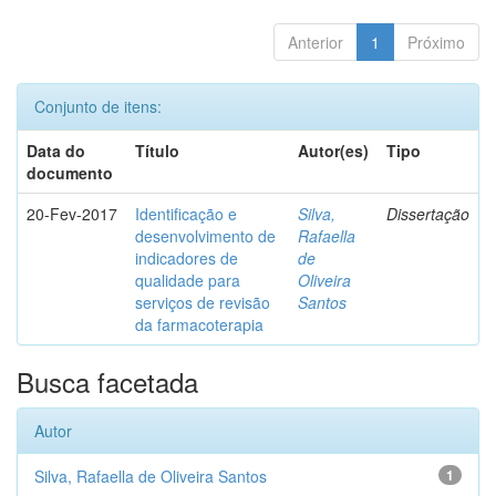
Anterior
1
Próximo
Conjunto de itens:
Data do
Título
Autor(es)
Tipo
documento
20-Fev-2017
Identificação e
Silva,
Dissertação
desenvolvimento de
Rafaella
indicadores de
de
qualidade para
Oliveira
serviços de revisão
Santos
da farmacoterapia
Busca facetada
Autor
Silva, Rafaella de Oliveira Santos
1