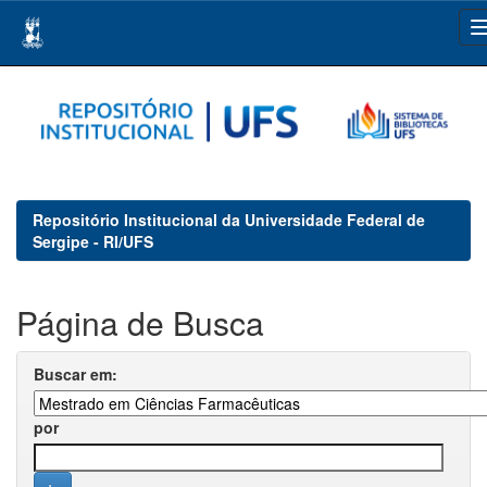
Skip
navigation
Repositório Institucional da Universidade Federal de
Sergipe - RI/UFS
Página de Busca
Buscar em:
por