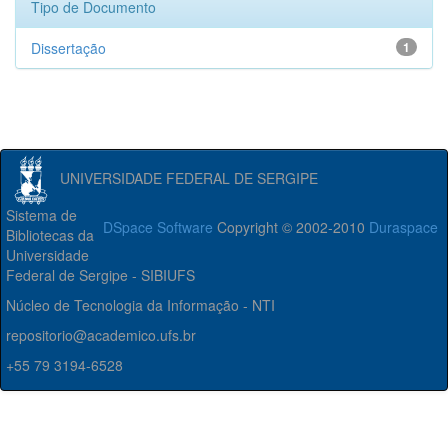
Tipo de Documento
Dissertação
1
UNIVERSIDADE FEDERAL DE SERGIPE
Sistema de
DSpace Software
Copyright © 2002-2010
Duraspace
Bibliotecas da
Universidade
Federal de Sergipe - SIBIUFS
Núcleo de Tecnologia da Informação - NTI
repositorio@academico.ufs.br
+55 79 3194-6528