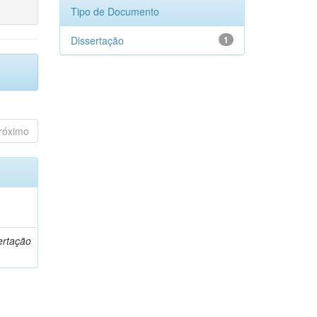
Tipo de Documento
Dissertação
1
róximo
o
ertação