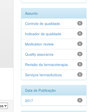
Assunto
Controle de qualidade
1
Indicador de qualidade
1
Medication review
1
Quality assurance
1
Revisão da farmacoterapia
1
Serviços farmacêuticos
1
Data de Publicação
2017
1