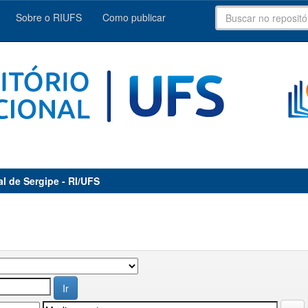
Sobre o RIUFS
Como publicar
al de Sergipe - RI/UFS