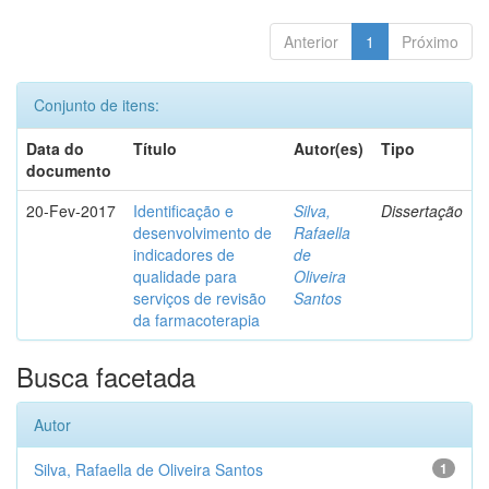
Anterior
1
Próximo
Conjunto de itens:
Data do
Título
Autor(es)
Tipo
documento
20-Fev-2017
Identificação e
Silva,
Dissertação
desenvolvimento de
Rafaella
indicadores de
de
qualidade para
Oliveira
serviços de revisão
Santos
da farmacoterapia
Busca facetada
Autor
Silva, Rafaella de Oliveira Santos
1