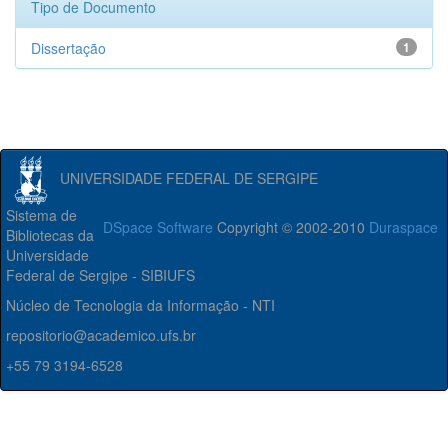
Tipo de Documento
Dissertação
1
UNIVERSIDADE FEDERAL DE SERGIPE
Sistema de
DSpace Software
Copyright © 2002-2010
Duraspace
Bibliotecas da
Universidade
Federal de Sergipe - SIBIUFS
Núcleo de Tecnologia da Informação - NTI
repositorio@academico.ufs.br
+55 79 3194-6528