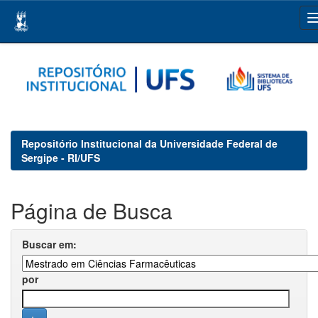
Skip
navigation
Repositório Institucional da Universidade Federal de
Sergipe - RI/UFS
Página de Busca
Buscar em:
por