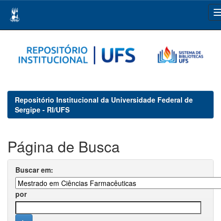
Skip
navigation
Repositório Institucional da Universidade Federal de
Sergipe - RI/UFS
Página de Busca
Buscar em:
por