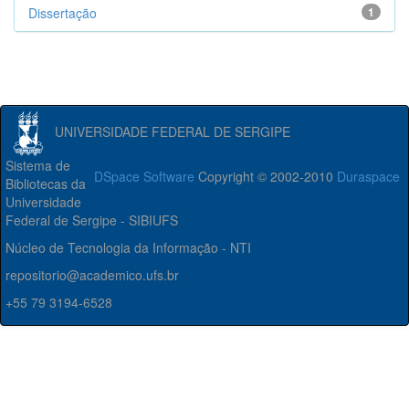
Dissertação
1
UNIVERSIDADE FEDERAL DE SERGIPE
Sistema de
DSpace Software
Copyright © 2002-2010
Duraspace
Bibliotecas da
Universidade
Federal de Sergipe - SIBIUFS
Núcleo de Tecnologia da Informação - NTI
repositorio@academico.ufs.br
+55 79 3194-6528