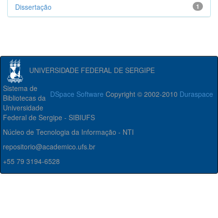
Dissertação
1
UNIVERSIDADE FEDERAL DE SERGIPE
Sistema de
DSpace Software
Copyright © 2002-2010
Duraspace
Bibliotecas da
Universidade
Federal de Sergipe - SIBIUFS
Núcleo de Tecnologia da Informação - NTI
repositorio@academico.ufs.br
+55 79 3194-6528