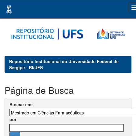
Skip
navigation
Repositório Institucional da Universidade Federal de
Sergipe - RI/UFS
Página de Busca
Buscar em:
por