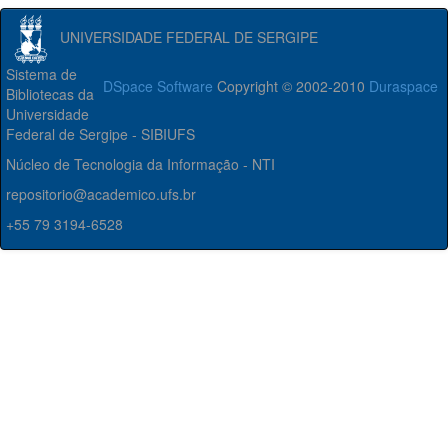
UNIVERSIDADE FEDERAL DE SERGIPE
Sistema de
DSpace Software
Copyright © 2002-2010
Duraspace
Bibliotecas da
Universidade
Federal de Sergipe - SIBIUFS
Núcleo de Tecnologia da Informação - NTI
repositorio@academico.ufs.br
+55 79 3194-6528