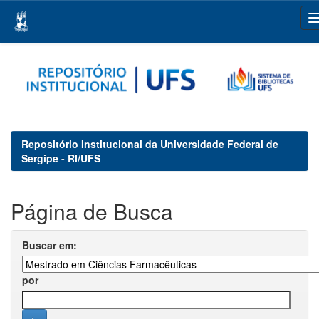
Skip
navigation
Repositório Institucional da Universidade Federal de
Sergipe - RI/UFS
Página de Busca
Buscar em:
por