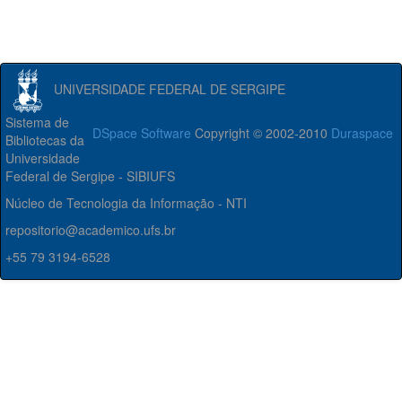
UNIVERSIDADE FEDERAL DE SERGIPE
Sistema de
DSpace Software
Copyright © 2002-2010
Duraspace
Bibliotecas da
Universidade
Federal de Sergipe - SIBIUFS
Núcleo de Tecnologia da Informação - NTI
repositorio@academico.ufs.br
+55 79 3194-6528