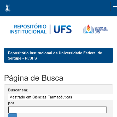
Skip
navigation
Repositório Institucional da Universidade Federal de
Sergipe - RI/UFS
Página de Busca
Buscar em:
por