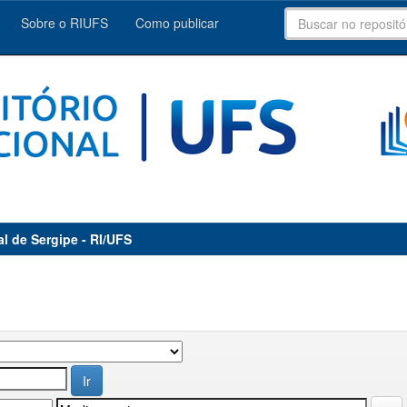
Sobre o RIUFS
Como publicar
al de Sergipe - RI/UFS