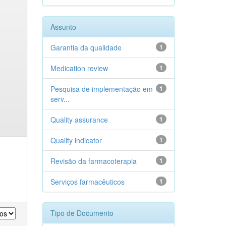
Assunto
Garantia da qualidade
1
Medication review
1
Pesquisa de implementação em
1
serv...
Quality assurance
1
Quality indicator
1
Revisão da farmacoterapia
1
Serviços farmacêuticos
1
Tipo de Documento