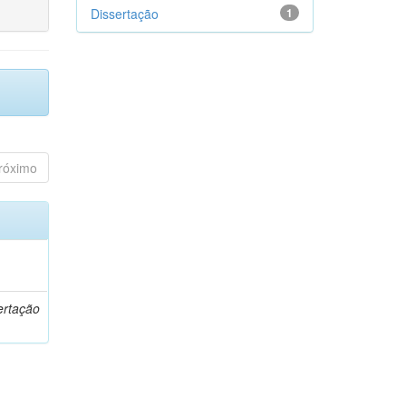
Dissertação
1
róximo
o
ertação