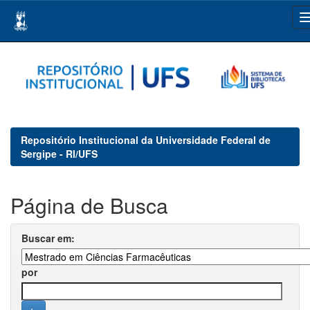
Skip
navigation
Repositório Institucional da Universidade Federal de
Sergipe - RI/UFS
Página de Busca
Buscar em:
por