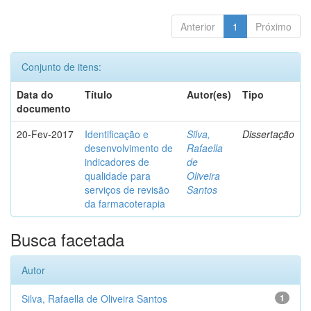
Anterior
1
Próximo
Conjunto de itens:
Data do
Título
Autor(es)
Tipo
documento
20-Fev-2017
Identificação e
Silva,
Dissertação
desenvolvimento de
Rafaella
indicadores de
de
qualidade para
Oliveira
serviços de revisão
Santos
da farmacoterapia
Busca facetada
Autor
Silva, Rafaella de Oliveira Santos
1