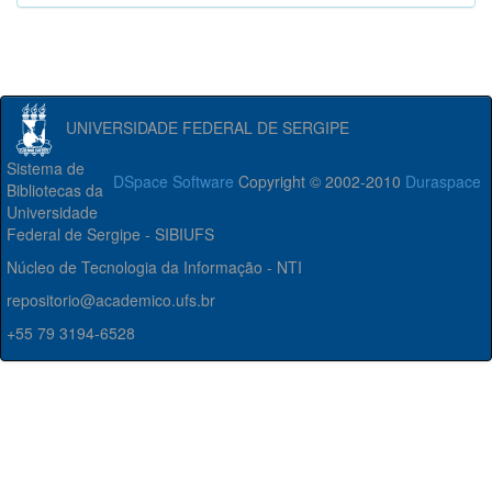
UNIVERSIDADE FEDERAL DE SERGIPE
Sistema de
DSpace Software
Copyright © 2002-2010
Duraspace
Bibliotecas da
Universidade
Federal de Sergipe - SIBIUFS
Núcleo de Tecnologia da Informação - NTI
repositorio@academico.ufs.br
+55 79 3194-6528