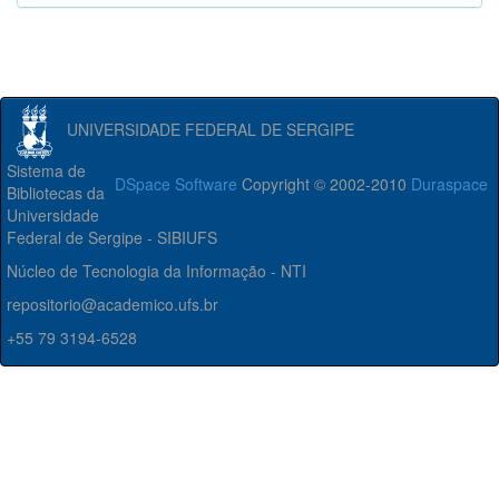
UNIVERSIDADE FEDERAL DE SERGIPE
Sistema de
DSpace Software
Copyright © 2002-2010
Duraspace
Bibliotecas da
Universidade
Federal de Sergipe - SIBIUFS
Núcleo de Tecnologia da Informação - NTI
repositorio@academico.ufs.br
+55 79 3194-6528