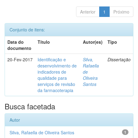
Anterior
1
Próximo
Conjunto de itens:
Data do
Título
Autor(es)
Tipo
documento
20-Fev-2017
Identificação e
Silva,
Dissertação
desenvolvimento de
Rafaella
indicadores de
de
qualidade para
Oliveira
serviços de revisão
Santos
da farmacoterapia
Busca facetada
Autor
Silva, Rafaella de Oliveira Santos
1