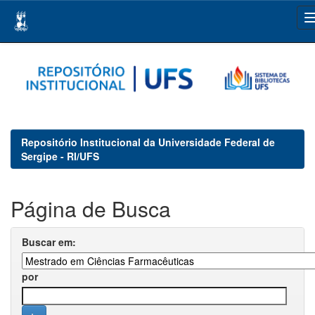
Skip
navigation
Repositório Institucional da Universidade Federal de
Sergipe - RI/UFS
Página de Busca
Buscar em:
por