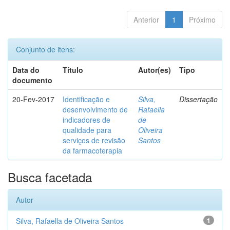
Anterior
1
Próximo
Conjunto de itens:
Data do
Título
Autor(es)
Tipo
documento
20-Fev-2017
Identificação e
Silva,
Dissertação
desenvolvimento de
Rafaella
indicadores de
de
qualidade para
Oliveira
serviços de revisão
Santos
da farmacoterapia
Busca facetada
Autor
Silva, Rafaella de Oliveira Santos
1