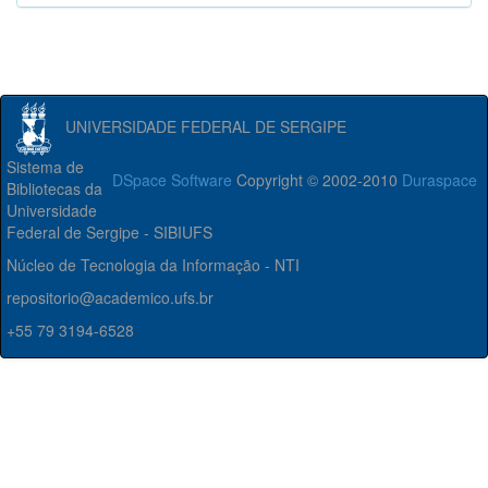
UNIVERSIDADE FEDERAL DE SERGIPE
Sistema de
DSpace Software
Copyright © 2002-2010
Duraspace
Bibliotecas da
Universidade
Federal de Sergipe - SIBIUFS
Núcleo de Tecnologia da Informação - NTI
repositorio@academico.ufs.br
+55 79 3194-6528