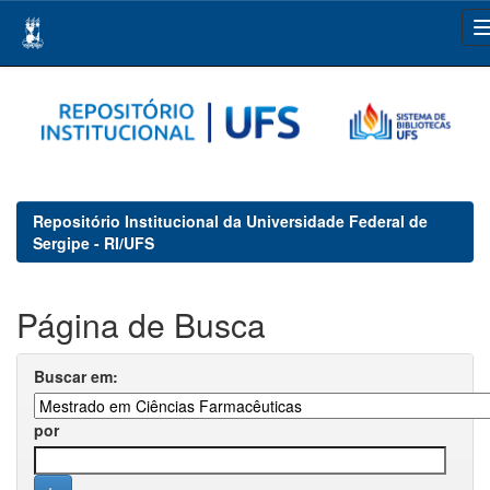
Skip
navigation
Repositório Institucional da Universidade Federal de
Sergipe - RI/UFS
Página de Busca
Buscar em:
por