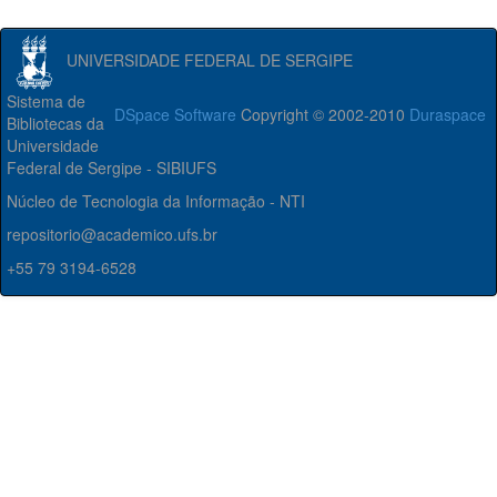
UNIVERSIDADE FEDERAL DE SERGIPE
Sistema de
DSpace Software
Copyright © 2002-2010
Duraspace
Bibliotecas da
Universidade
Federal de Sergipe - SIBIUFS
Núcleo de Tecnologia da Informação - NTI
repositorio@academico.ufs.br
+55 79 3194-6528