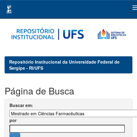
Skip
navigation
Repositório Institucional da Universidade Federal de
Sergipe - RI/UFS
Página de Busca
Buscar em:
por