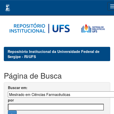
Skip
navigation
Repositório Institucional da Universidade Federal de
Sergipe - RI/UFS
Página de Busca
Buscar em:
por