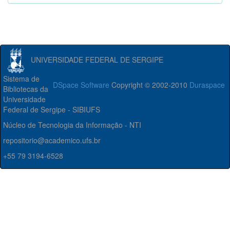
UNIVERSIDADE FEDERAL DE SERGIPE
Sistema de
DSpace Software
Copyright © 2002-2010
Duraspace
Bibliotecas da
Universidade
Federal de Sergipe - SIBIUFS
Núcleo de Tecnologia da Informação - NTI
repositorio@academico.ufs.br
+55 79 3194-6528