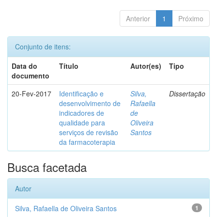
Anterior
1
Próximo
Conjunto de itens:
Data do
Título
Autor(es)
Tipo
documento
20-Fev-2017
Identificação e
Silva,
Dissertação
desenvolvimento de
Rafaella
indicadores de
de
qualidade para
Oliveira
serviços de revisão
Santos
da farmacoterapia
Busca facetada
Autor
Silva, Rafaella de Oliveira Santos
1