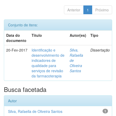
Anterior
1
Próximo
Conjunto de itens:
Data do
Título
Autor(es)
Tipo
documento
20-Fev-2017
Identificação e
Silva,
Dissertação
desenvolvimento de
Rafaella
indicadores de
de
qualidade para
Oliveira
serviços de revisão
Santos
da farmacoterapia
Busca facetada
Autor
Silva, Rafaella de Oliveira Santos
1