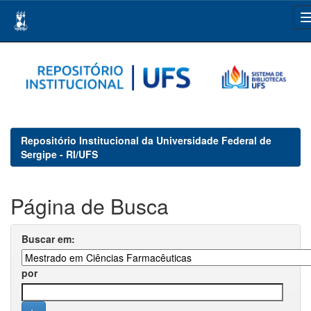
Skip
navigation
Repositório Institucional da Universidade Federal de
Sergipe - RI/UFS
Página de Busca
Buscar em:
por