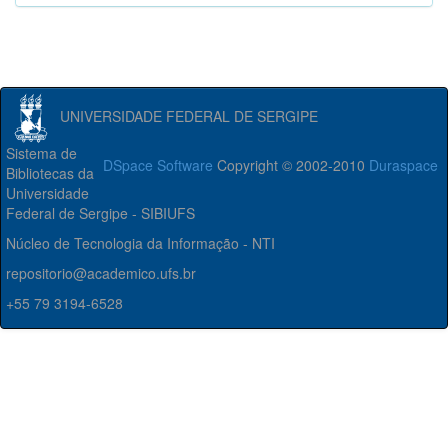
UNIVERSIDADE FEDERAL DE SERGIPE
Sistema de
DSpace Software
Copyright © 2002-2010
Duraspace
Bibliotecas da
Universidade
Federal de Sergipe - SIBIUFS
Núcleo de Tecnologia da Informação - NTI
repositorio@academico.ufs.br
+55 79 3194-6528