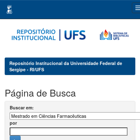
Skip
navigation
Repositório Institucional da Universidade Federal de
Sergipe - RI/UFS
Página de Busca
Buscar em:
por