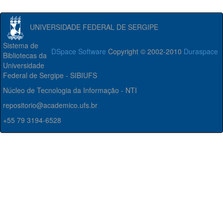
UNIVERSIDADE FEDERAL DE SERGIPE
Sistema de
DSpace Software
Copyright © 2002-2010
Duraspace
Bibliotecas da
Universidade
Federal de Sergipe - SIBIUFS
Núcleo de Tecnologia da Informação - NTI
repositorio@academico.ufs.br
+55 79 3194-6528