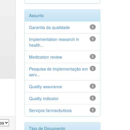
Assunto
Garantia da qualidade
1
Implementation research in
1
health...
Medication review
1
Pesquisa de implementação em
1
serv...
Quality assurance
1
Quality indicator
1
Serviços farmacêuticos
1
Tipo de Documento