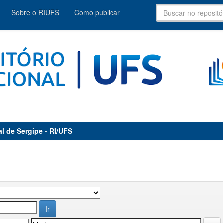
Sobre o RIUFS
Como publicar
al de Sergipe - RI/UFS