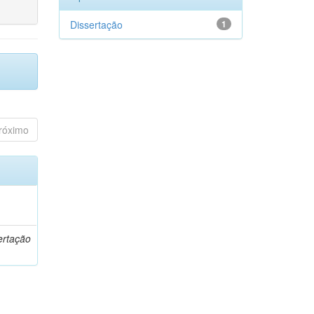
Dissertação
1
róximo
o
ertação