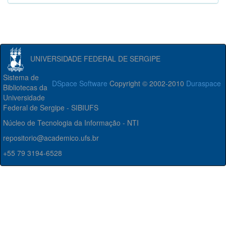
UNIVERSIDADE FEDERAL DE SERGIPE
Sistema de
DSpace Software
Copyright © 2002-2010
Duraspace
Bibliotecas da
Universidade
Federal de Sergipe - SIBIUFS
Núcleo de Tecnologia da Informação - NTI
repositorio@academico.ufs.br
+55 79 3194-6528