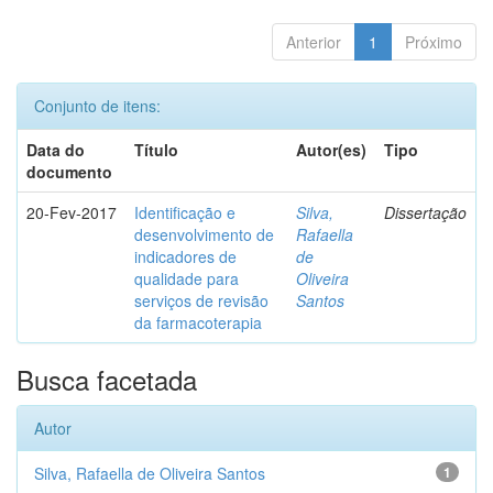
Anterior
1
Próximo
Conjunto de itens:
Data do
Título
Autor(es)
Tipo
documento
20-Fev-2017
Identificação e
Silva,
Dissertação
desenvolvimento de
Rafaella
indicadores de
de
qualidade para
Oliveira
serviços de revisão
Santos
da farmacoterapia
Busca facetada
Autor
Silva, Rafaella de Oliveira Santos
1