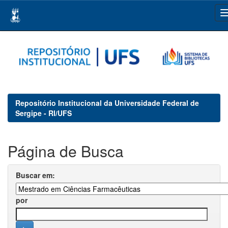
Skip
navigation
Repositório Institucional da Universidade Federal de
Sergipe - RI/UFS
Página de Busca
Buscar em:
por