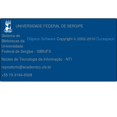
UNIVERSIDADE FEDERAL DE SERGIPE
Sistema de
DSpace Software
Copyright © 2002-2010
Duraspace
Bibliotecas da
Universidade
Federal de Sergipe - SIBIUFS
Núcleo de Tecnologia da Informação - NTI
repositorio@academico.ufs.br
+55 79 3194-6528