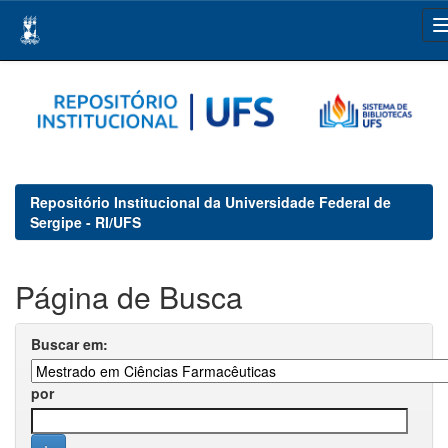
Skip
navigation
Repositório Institucional da Universidade Federal de
Sergipe - RI/UFS
Página de Busca
Buscar em:
por