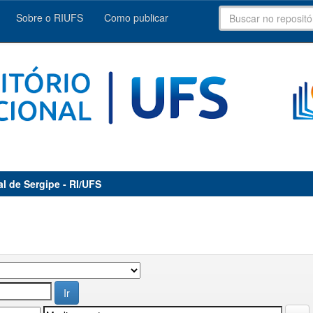
Sobre o RIUFS
Como publicar
al de Sergipe - RI/UFS