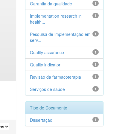
Garantia da qualidade
1
Implementation research in
1
health...
Pesquisa de implementação em
1
serv...
Quality assurance
1
Quality indicator
1
Revisão da farmacoterapia
1
Serviços de saúde
1
Tipo de Documento
Dissertação
1