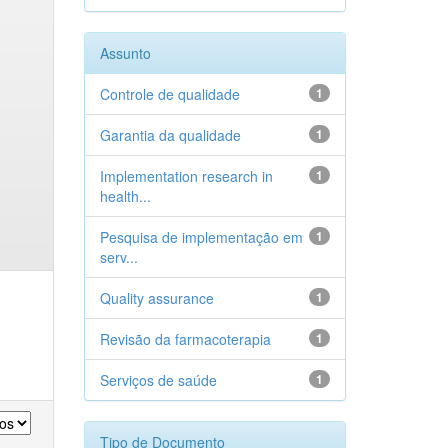
Assunto
Controle de qualidade
1
Garantia da qualidade
1
Implementation research in
1
health...
Pesquisa de implementação em
1
serv...
Quality assurance
1
Revisão da farmacoterapia
1
Serviços de saúde
1
Tipo de Documento