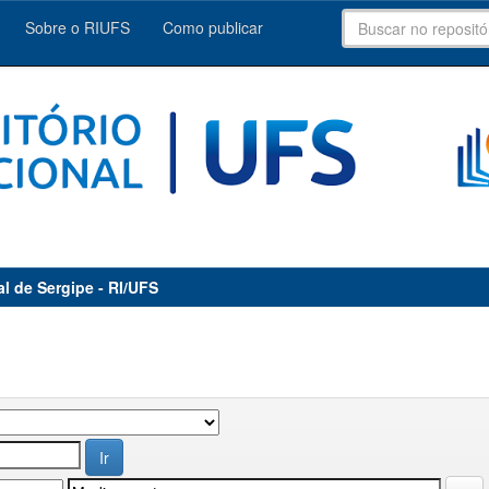
Sobre o RIUFS
Como publicar
al de Sergipe - RI/UFS