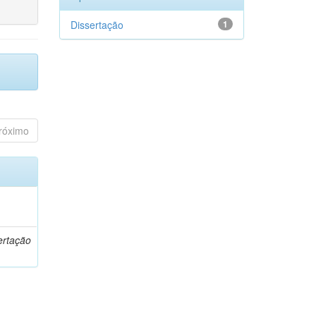
Dissertação
1
róximo
o
ertação