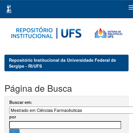
Skip
navigation
Repositório Institucional da Universidade Federal de
Sergipe - RI/UFS
Página de Busca
Buscar em:
por