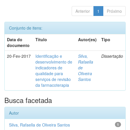
Anterior
1
Próximo
Conjunto de itens:
Data do
Título
Autor(es)
Tipo
documento
20-Fev-2017
Identificação e
Silva,
Dissertação
desenvolvimento de
Rafaella
indicadores de
de
qualidade para
Oliveira
serviços de revisão
Santos
da farmacoterapia
Busca facetada
Autor
Silva, Rafaella de Oliveira Santos
1