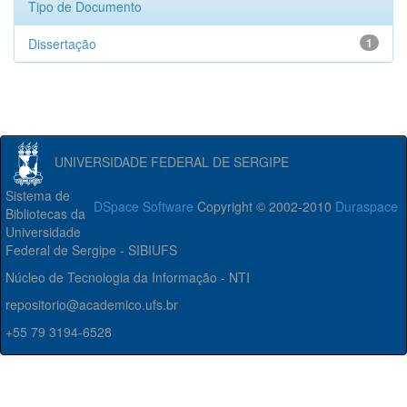
Tipo de Documento
Dissertação
1
UNIVERSIDADE FEDERAL DE SERGIPE
Sistema de
DSpace Software
Copyright © 2002-2010
Duraspace
Bibliotecas da
Universidade
Federal de Sergipe - SIBIUFS
Núcleo de Tecnologia da Informação - NTI
repositorio@academico.ufs.br
+55 79 3194-6528