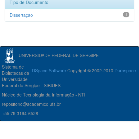
Tipo de Documento
Dissertação
1
UNIVERSIDADE FEDERAL DE SERGIPE
Sistema de
DSpace Software
Copyright © 2002-2010
Duraspace
Bibliotecas da
Universidade
Federal de Sergipe - SIBIUFS
Núcleo de Tecnologia da Informação - NTI
repositorio@academico.ufs.br
+55 79 3194-6528