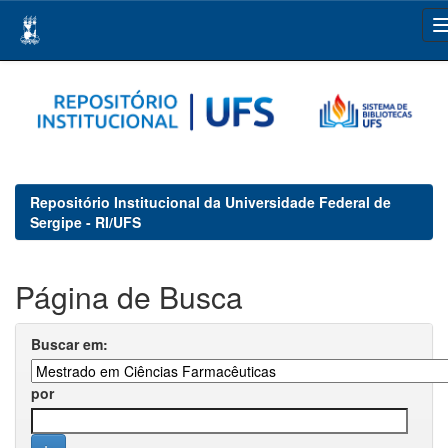
Skip
navigation
Repositório Institucional da Universidade Federal de
Sergipe - RI/UFS
Página de Busca
Buscar em:
por