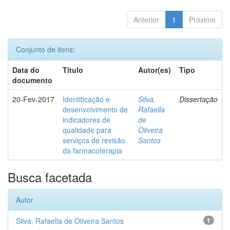
Anterior
1
Próximo
Conjunto de itens:
Data do
Título
Autor(es)
Tipo
documento
20-Fev-2017
Identificação e
Silva,
Dissertação
desenvolvimento de
Rafaella
indicadores de
de
qualidade para
Oliveira
serviços de revisão
Santos
da farmacoterapia
Busca facetada
Autor
Silva, Rafaella de Oliveira Santos
1