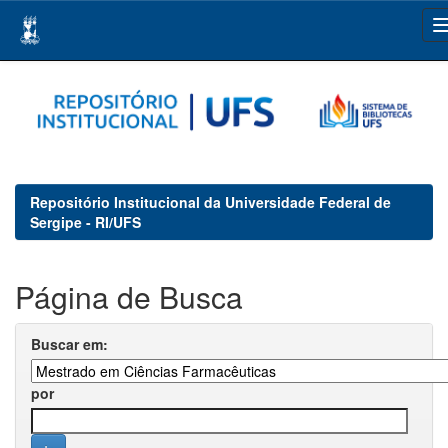
Skip
navigation
Repositório Institucional da Universidade Federal de
Sergipe - RI/UFS
Página de Busca
Buscar em:
por