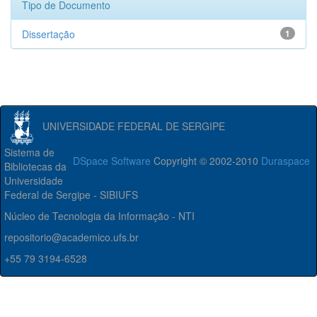
Tipo de Documento
Dissertação
1
UNIVERSIDADE FEDERAL DE SERGIPE
Sistema de
DSpace Software
Copyright © 2002-2010
Duraspace
Bibliotecas da
Universidade
Federal de Sergipe - SIBIUFS
Núcleo de Tecnologia da Informação - NTI
repositorio@academico.ufs.br
+55 79 3194-6528