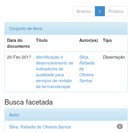
Anterior
1
Próximo
Conjunto de itens:
Data do
Título
Autor(es)
Tipo
documento
20-Fev-2017
Identificação e
Silva,
Dissertação
desenvolvimento de
Rafaella
indicadores de
de
qualidade para
Oliveira
serviços de revisão
Santos
da farmacoterapia
Busca facetada
Autor
Silva, Rafaella de Oliveira Santos
1