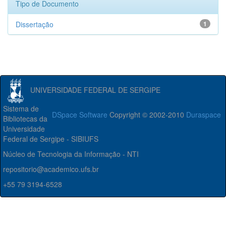
Tipo de Documento
Dissertação
1
UNIVERSIDADE FEDERAL DE SERGIPE
Sistema de
DSpace Software
Copyright © 2002-2010
Duraspace
Bibliotecas da
Universidade
Federal de Sergipe - SIBIUFS
Núcleo de Tecnologia da Informação - NTI
repositorio@academico.ufs.br
+55 79 3194-6528