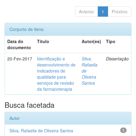
Anterior
1
Próximo
Conjunto de itens:
Data do
Título
Autor(es)
Tipo
documento
20-Fev-2017
Identificação e
Silva,
Dissertação
desenvolvimento de
Rafaella
indicadores de
de
qualidade para
Oliveira
serviços de revisão
Santos
da farmacoterapia
Busca facetada
Autor
Silva, Rafaella de Oliveira Santos
1