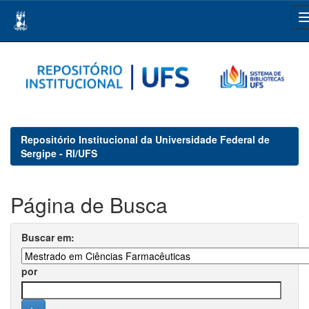
Skip
navigation
Repositório Institucional da Universidade Federal de
Sergipe - RI/UFS
Página de Busca
Buscar em:
por