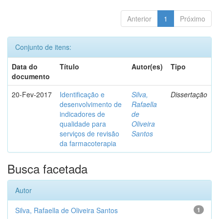
Anterior
1
Próximo
Conjunto de itens:
Data do
Título
Autor(es)
Tipo
documento
20-Fev-2017
Identificação e
Silva,
Dissertação
desenvolvimento de
Rafaella
indicadores de
de
qualidade para
Oliveira
serviços de revisão
Santos
da farmacoterapia
Busca facetada
Autor
Silva, Rafaella de Oliveira Santos
1