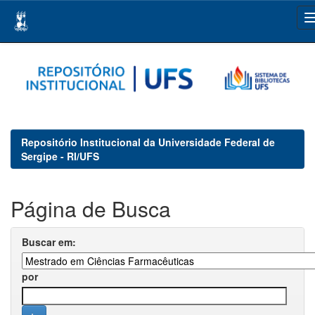
Skip
navigation
Repositório Institucional da Universidade Federal de
Sergipe - RI/UFS
Página de Busca
Buscar em:
por