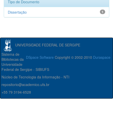
Tipo de Documento
Dissertação
1
UNIVERSIDADE FEDERAL DE SERGIPE
Sistema de
DSpace Software
Copyright © 2002-2010
Duraspace
Bibliotecas da
Universidade
Federal de Sergipe - SIBIUFS
Núcleo de Tecnologia da Informação - NTI
repositorio@academico.ufs.br
+55 79 3194-6528