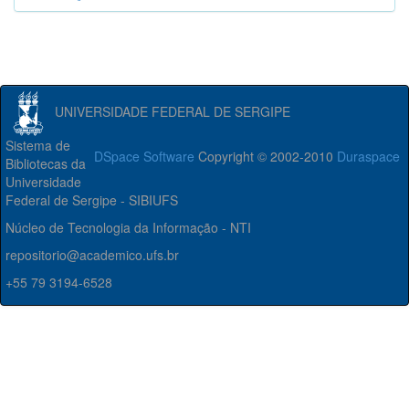
UNIVERSIDADE FEDERAL DE SERGIPE
Sistema de
DSpace Software
Copyright © 2002-2010
Duraspace
Bibliotecas da
Universidade
Federal de Sergipe - SIBIUFS
Núcleo de Tecnologia da Informação - NTI
repositorio@academico.ufs.br
+55 79 3194-6528