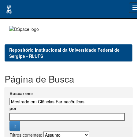
Skip
navigation
Repositório Institucional da Universidade Federal de
Sergipe - RI/UFS
Página de Busca
Buscar em:
por
Filtros correntes: