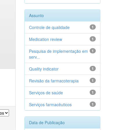
Assunto
Controle de qualidade
1
Medication review
1
Pesquisa de implementação em
1
serv...
Quality indicator
1
Revisão da farmacoterapia
1
Serviços de saúde
1
Serviços farmacêuticos
1
Data de Publicação