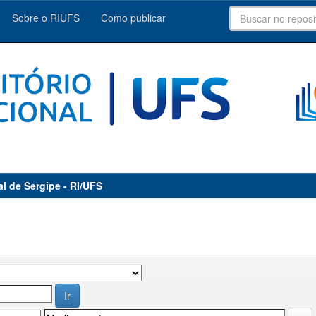
Sobre o RIUFS
Como publicar
al de Sergipe - RI/UFS