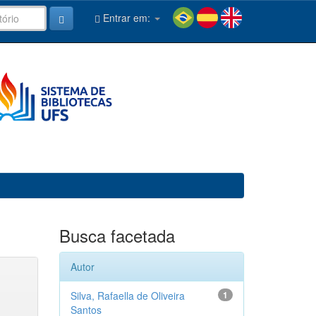
Entrar em:
Busca facetada
Autor
Silva, Rafaella de Oliveira
1
Santos