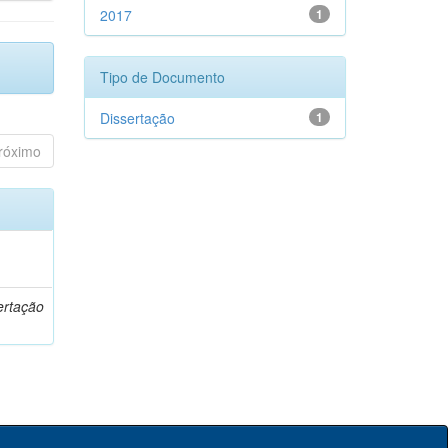
2017
1
Tipo de Documento
Dissertação
1
róximo
o
ertação