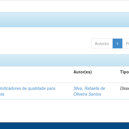
Anterior
1
P
Autor(es)
Tip
 indicadores de qualidade para
Silva, Rafaella de
Diss
pia
Oliveira Santos